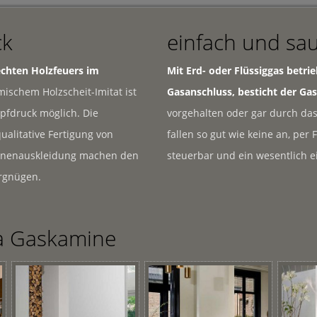
ck
einfach und sa
chten Holzfeuers im
Mit Erd- oder Flüssiggas betri
schem Holzscheit-Imitat ist
Gasanschluss, besticht der Gas
pfdruck möglich. Die
vorgehalten oder gar durch das
alitative Fertigung von
fallen so gut wie keine an, pe
nnenauskleidung machen den
steuerbar und ein wesentlich 
rgnügen.
a Gaskamine