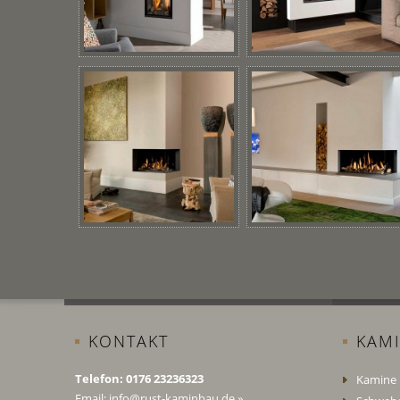
KONTAKT
KAM
Telefon: 0176 23236323
Kamine
Email:
info@rust-kaminbau.de
»