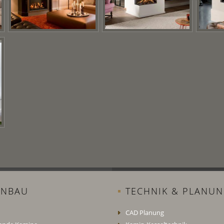
INBAU
TECHNIK & PLANU
CAD Planung